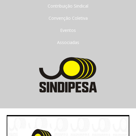
Contribuição Sindical
Convenção Coletiva
Eventos
Associadas