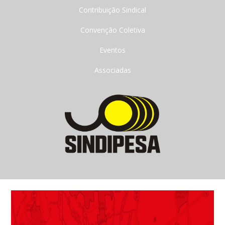
Contribuição Sindical
Convenção Coletiva
Eventos
Associadas