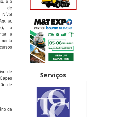
io, e o
o de
Nível
uiar,
18), o
ntar a
imento
cursos
ivo de
Serviços
a Capes
ção de
rio da