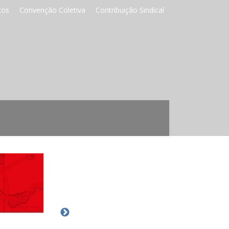
tos
Convenção Coletiva
Contribuição Sindical