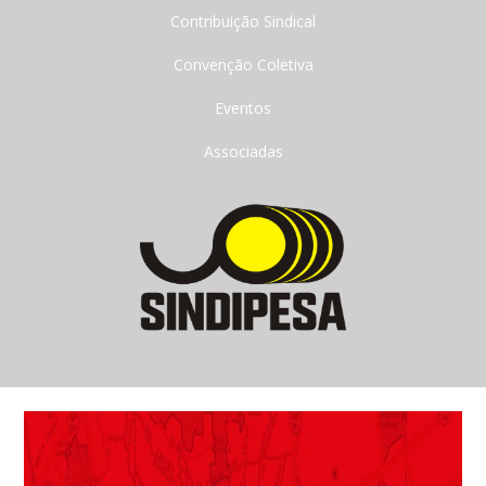
Contribuição Sindical
Convenção Coletiva
Eventos
Associadas