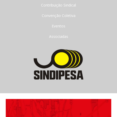
Contribuição Sindical
Convenção Coletiva
Eventos
Associadas