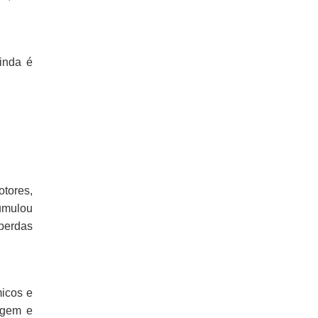
inda é
otores,
cumulou
 perdas
micos e
iagem e