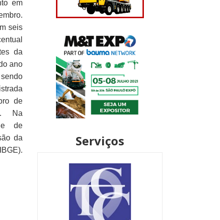
ento em
embro.
m seis
entual
tes da
do ano
 sendo
strada
bro de
%. Na
de de
Serviços
são da
(IBGE).