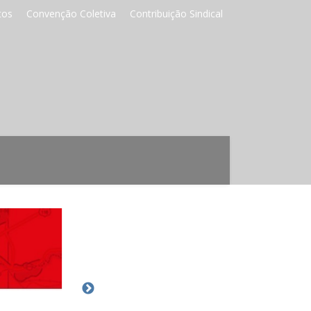
tos
Convenção Coletiva
Contribuição Sindical