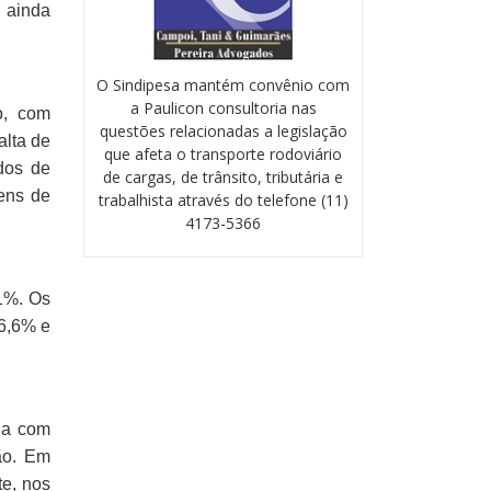
 ainda
O Sindipesa mantém convênio com
a Paulicon consultoria nas
o, com
questões relacionadas a legislação
alta de
que afeta o transporte rodoviário
dos de
de cargas, de trânsito, tributária e
ens de
trabalhista através do telefone (11)
4173-5366
,1%. Os
6,6% e
nha com
ão. Em
te, nos