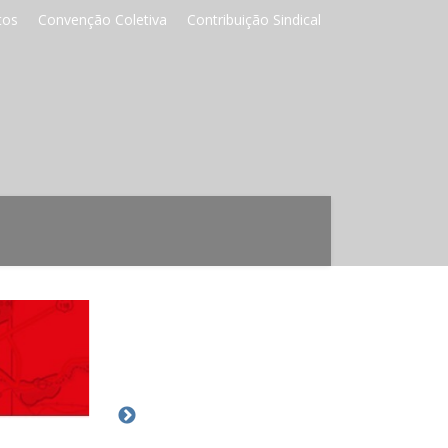
tos
Convenção Coletiva
Contribuição Sindical