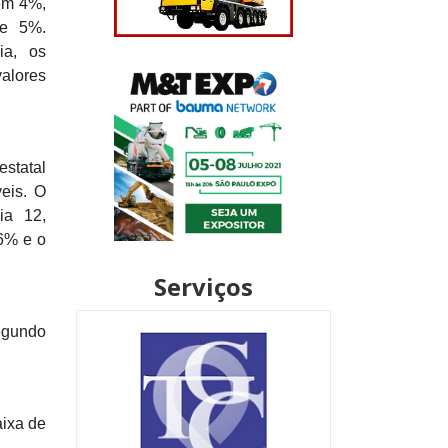
 em 4%,
de 5%.
ia, os
alores
estatal
eis. O
ia 12,
6% e o
Serviços
segundo
aixa de