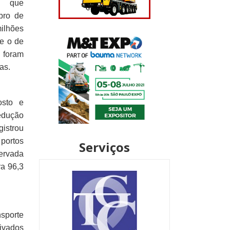
m que
bro de
ilhões
ue o de
foram
das.
osto e
redução
istrou
portos
Serviços
servada
ra 96,3
nsporte
ivados