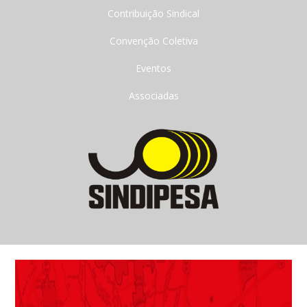
Contribuição Sindical
Convenção Coletiva
Eventos
Associadas