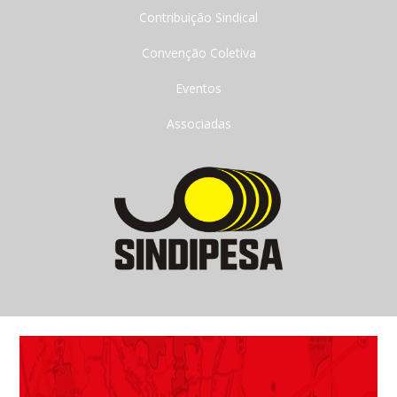
Contribuição Sindical
Convenção Coletiva
Eventos
Associadas