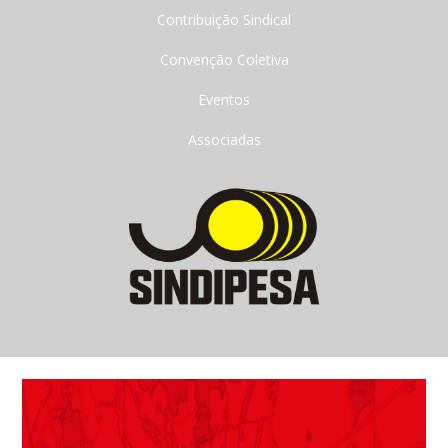
Contribuição Sindical
Convenção Coletiva
Eventos
Associadas